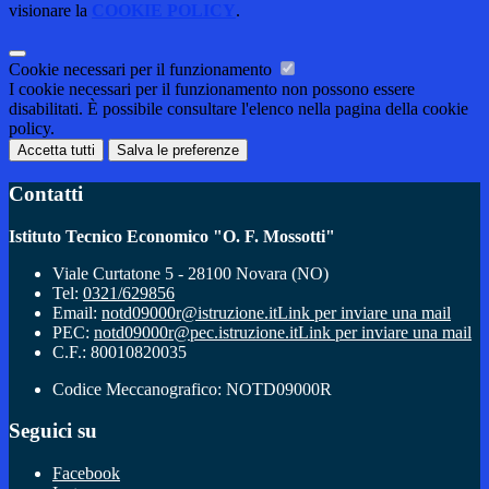
visionare la
COOKIE POLICY
.
Cookie necessari per il funzionamento
I cookie necessari per il funzionamento non possono essere
disabilitati. È possibile consultare l'elenco nella pagina della cookie
policy.
Accetta tutti
Salva le preferenze
Contatti
Istituto Tecnico Economico "O. F. Mossotti"
Viale Curtatone 5 - 28100 Novara (NO)
Tel:
0321/629856
Email:
notd09000r@istruzione.it
Link per inviare una mail
PEC:
notd09000r@pec.istruzione.it
Link per inviare una mail
C.F.: 80010820035
Codice Meccanografico: NOTD09000R
Seguici su
Facebook