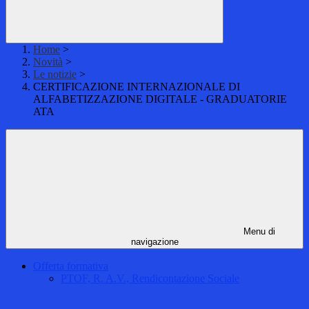
Home
>
Novità
>
Le notizie
>
CERTIFICAZIONE INTERNAZIONALE DI
ALFABETIZZAZIONE DIGITALE - GRADUATORIE
ATA
Menu di
navigazione
Offerta formativa
PTOF, R. A.V., Rendicontazione Sociale