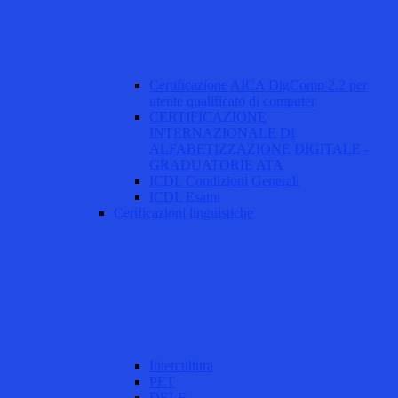
Certificazione AICA DigComp 2.2 per
utente qualificato di computer
CERTIFICAZIONE
INTERNAZIONALE DI
ALFABETIZZAZIONE DIGITALE -
GRADUATORIE ATA
ICDL Condizioni Generali
ICDL Esami
Cerificazioni linguistiche
Intercultura
PET
DELF