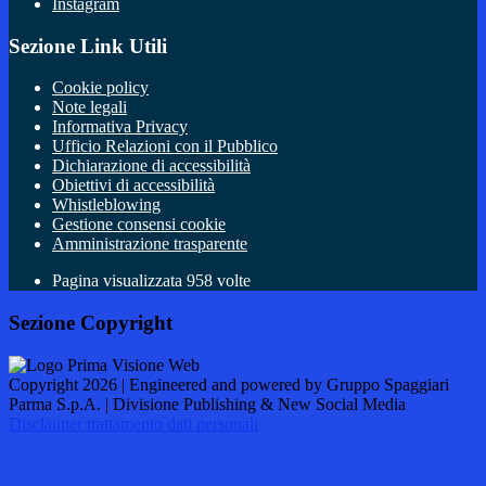
Instagram
Sezione Link Utili
Cookie policy
Note legali
Informativa Privacy
Ufficio Relazioni con il Pubblico
Dichiarazione di accessibilità
Obiettivi di accessibilità
Whistleblowing
Gestione consensi cookie
Amministrazione trasparente
Pagina visualizzata
958
volte
Sezione Copyright
Copyright 2026 | Engineered and powered by Gruppo Spaggiari
Parma S.p.A. | Divisione Publishing & New Social Media
Disclaimer trattamento dati personali