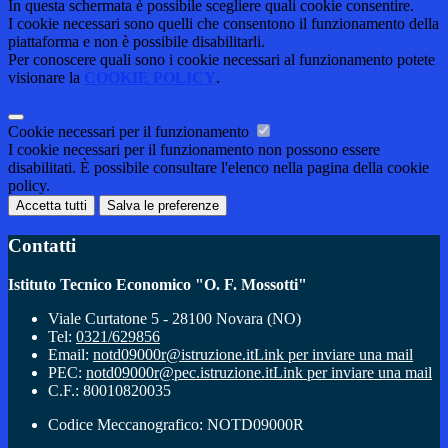
In questa schermata è possibile scegliere quali cookie consentire.
I cookie necessari sono quelli che consentono il funzionamento della
piattaforma e non è possibile disabilitarli.
Per conoscere quali sono i cookie necessari al funzionamento potete
visionare la
COOKIE POLICY
.
Cookie necessari per il funzionamento
I cookie necessari per il funzionamento non possono essere
disabilitati. È possibile consultare l'elenco nella pagina della cookie
policy.
Accetta tutti
Salva le preferenze
Contatti
Istituto Tecnico Economico "O. F. Mossotti"
Viale Curtatone 5 - 28100 Novara (NO)
Tel:
0321/629856
Email:
notd09000r@istruzione.it
Link per inviare una mail
PEC:
notd09000r@pec.istruzione.it
Link per inviare una mail
C.F.: 80010820035
Codice Meccanografico: NOTD09000R