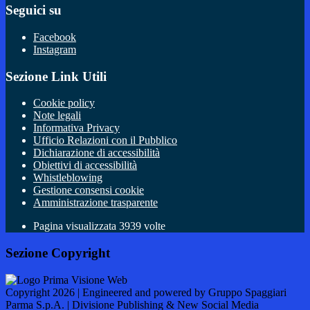
Seguici su
Facebook
Instagram
Sezione Link Utili
Cookie policy
Note legali
Informativa Privacy
Ufficio Relazioni con il Pubblico
Dichiarazione di accessibilità
Obiettivi di accessibilità
Whistleblowing
Gestione consensi cookie
Amministrazione trasparente
Pagina visualizzata
3939
volte
Sezione Copyright
Copyright 2026 | Engineered and powered by Gruppo Spaggiari
Parma S.p.A. | Divisione Publishing & New Social Media