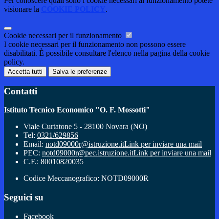
Per conoscere quali sono i cookie necessari al funzionamento potete
visionare la
COOKIE POLICY
.
Cookie necessari per il funzionamento
I cookie necessari per il funzionamento non possono essere
disabilitati. È possibile consultare l'elenco nella pagina della cookie
policy.
Accetta tutti
Salva le preferenze
Contatti
Istituto Tecnico Economico "O. F. Mossotti"
Viale Curtatone 5 - 28100 Novara (NO)
Tel:
0321/629856
Email:
notd09000r@istruzione.it
Link per inviare una mail
PEC:
notd09000r@pec.istruzione.it
Link per inviare una mail
C.F.: 80010820035
Codice Meccanografico: NOTD09000R
Seguici su
Facebook