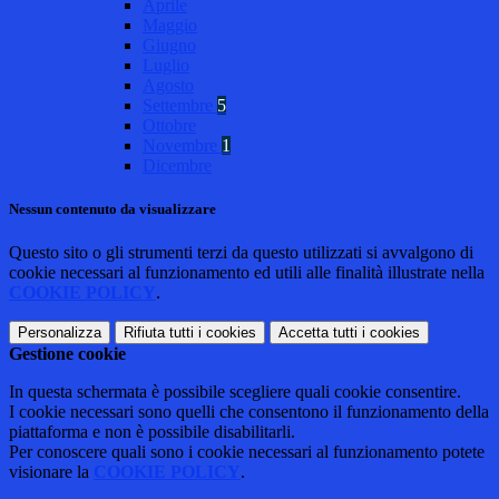
Aprile
Maggio
Giugno
Luglio
Agosto
Settembre
5
Ottobre
Novembre
1
Dicembre
Nessun contenuto da visualizzare
Questo sito o gli strumenti terzi da questo utilizzati si avvalgono di
cookie necessari al funzionamento ed utili alle finalità illustrate nella
COOKIE POLICY
.
Personalizza
Rifiuta tutti
i cookies
Accetta tutti
i cookies
Gestione cookie
In questa schermata è possibile scegliere quali cookie consentire.
I cookie necessari sono quelli che consentono il funzionamento della
piattaforma e non è possibile disabilitarli.
Per conoscere quali sono i cookie necessari al funzionamento potete
visionare la
COOKIE POLICY
.