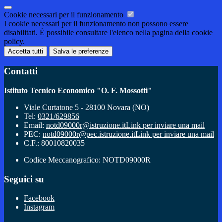
Cookie necessari per il funzionamento
I cookie necessari per il funzionamento non possono essere
disabilitati. È possibile consultare l'elenco nella pagina della cookie
policy.
Accetta tutti
Salva le preferenze
Contatti
Istituto Tecnico Economico "O. F. Mossotti"
Viale Curtatone 5 - 28100 Novara (NO)
Tel:
0321/629856
Email:
notd09000r@istruzione.it
Link per inviare una mail
PEC:
notd09000r@pec.istruzione.it
Link per inviare una mail
C.F.: 80010820035
Codice Meccanografico: NOTD09000R
Seguici su
Facebook
Instagram