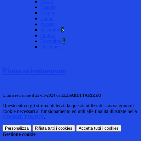
Aprile
Maggio
Giugno
Luglio
Agosto
Settembre
5
Ottobre
Novembre
1
Dicembre
Piano orientamento
Ultima revisione il 22-11-2024 da
ELISABETTA RIZZO
Questo sito o gli strumenti terzi da questo utilizzati si avvalgono di
cookie necessari al funzionamento ed utili alle finalità illustrate nella
COOKIE POLICY
.
Personalizza
Rifiuta tutti
i cookies
Accetta tutti
i cookies
Gestione cookie