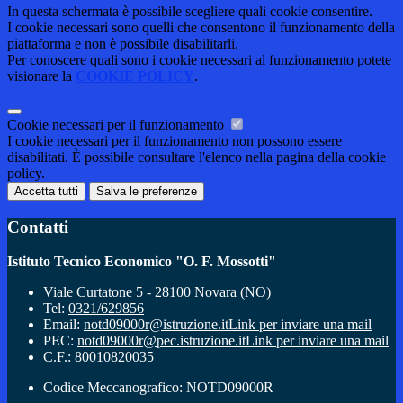
In questa schermata è possibile scegliere quali cookie consentire.
I cookie necessari sono quelli che consentono il funzionamento della
piattaforma e non è possibile disabilitarli.
Per conoscere quali sono i cookie necessari al funzionamento potete
visionare la
COOKIE POLICY
.
Cookie necessari per il funzionamento
I cookie necessari per il funzionamento non possono essere
disabilitati. È possibile consultare l'elenco nella pagina della cookie
policy.
Accetta tutti
Salva le preferenze
Contatti
Istituto Tecnico Economico "O. F. Mossotti"
Viale Curtatone 5 - 28100 Novara (NO)
Tel:
0321/629856
Email:
notd09000r@istruzione.it
Link per inviare una mail
PEC:
notd09000r@pec.istruzione.it
Link per inviare una mail
C.F.: 80010820035
Codice Meccanografico: NOTD09000R