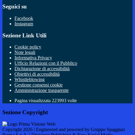
Seguici su
Facebook
Instagram
Sezione Link Utili
Cookie policy
Note legali
Informativa Privacy
Ufficio Relazioni con il Pubblico
Dichiarazione di accessibilità
Obiettivi di accessibilità
Whistleblowing
Gestione consensi cookie
Amministrazione trasparente
Pagina visualizzata
223993
volte
Sezione Copyright
Copyright 2026 | Engineered and powered by Gruppo Spaggiari
Parma S.p.A. | Divisione Publishing & New Social Media