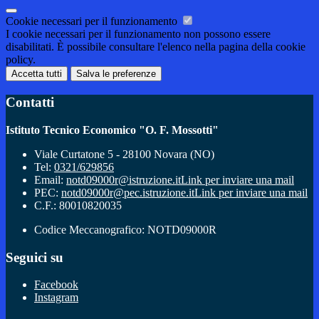
Cookie necessari per il funzionamento
I cookie necessari per il funzionamento non possono essere
disabilitati. È possibile consultare l'elenco nella pagina della cookie
policy.
Accetta tutti
Salva le preferenze
Contatti
Istituto Tecnico Economico "O. F. Mossotti"
Viale Curtatone 5 - 28100 Novara (NO)
Tel:
0321/629856
Email:
notd09000r@istruzione.it
Link per inviare una mail
PEC:
notd09000r@pec.istruzione.it
Link per inviare una mail
C.F.: 80010820035
Codice Meccanografico: NOTD09000R
Seguici su
Facebook
Instagram