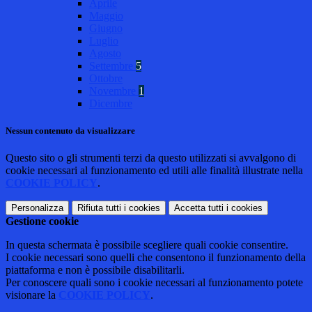
Aprile
Maggio
Giugno
Luglio
Agosto
Settembre
5
Ottobre
Novembre
1
Dicembre
Nessun contenuto da visualizzare
Questo sito o gli strumenti terzi da questo utilizzati si avvalgono di
cookie necessari al funzionamento ed utili alle finalità illustrate nella
COOKIE POLICY
.
Personalizza
Rifiuta tutti
i cookies
Accetta tutti
i cookies
Gestione cookie
In questa schermata è possibile scegliere quali cookie consentire.
I cookie necessari sono quelli che consentono il funzionamento della
piattaforma e non è possibile disabilitarli.
Per conoscere quali sono i cookie necessari al funzionamento potete
visionare la
COOKIE POLICY
.