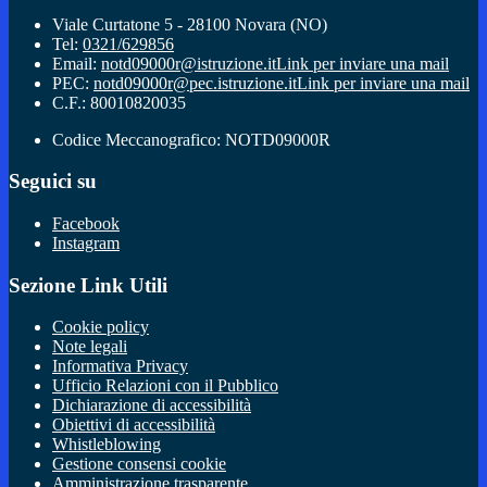
Viale Curtatone 5 - 28100 Novara (NO)
Tel:
0321/629856
Email:
notd09000r@istruzione.it
Link per inviare una mail
PEC:
notd09000r@pec.istruzione.it
Link per inviare una mail
C.F.: 80010820035
Codice Meccanografico: NOTD09000R
Seguici su
Facebook
Instagram
Sezione Link Utili
Cookie policy
Note legali
Informativa Privacy
Ufficio Relazioni con il Pubblico
Dichiarazione di accessibilità
Obiettivi di accessibilità
Whistleblowing
Gestione consensi cookie
Amministrazione trasparente