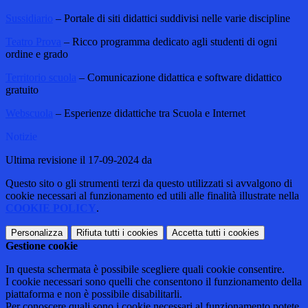
Sussidiario
– Portale di siti didattici suddivisi nelle varie discipline
Teatro Prova
– Ricco programma dedicato agli studenti di ogni
ordine e grado
Territorio scuola
– Comunicazione didattica e software didattico
gratuito
Webscuola
– Esperienze didattiche tra Scuola e Internet
Notizie
Ultima revisione il 17-09-2024 da
Questo sito o gli strumenti terzi da questo utilizzati si avvalgono di
cookie necessari al funzionamento ed utili alle finalità illustrate nella
COOKIE POLICY
.
Personalizza
Rifiuta tutti
i cookies
Accetta tutti
i cookies
Gestione cookie
In questa schermata è possibile scegliere quali cookie consentire.
I cookie necessari sono quelli che consentono il funzionamento della
piattaforma e non è possibile disabilitarli.
Per conoscere quali sono i cookie necessari al funzionamento potete