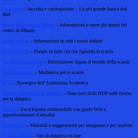
La rivisteria
: raccolta e catalogazione – La più grande banca dati
libri
Musei del centro di Milano
– Informazioni e opere dei musei del
centro di Milano
Musei on line
– Informazioni su tutti i musei italiani
Pianetascuola
– Portale su tutto ciò che riguarda la scuola
La repubblica scuola
– Informazione legata al mondo della scuola
Rai Educational
– Mediateca per le scuole
RAS
– Rassegna dell’Autonomia Scolastica
Risorse internet per la didattica
– Data base della BDP sulle risorse
per la didattica
Sapere
– Enciclopedia multimediale con guide Web e
approfondimenti d’attualità
Scuola.com
– Materiali e suggerimenti per insegnanti e per studenti
Scuola virtuale
– Sito di didattica on line