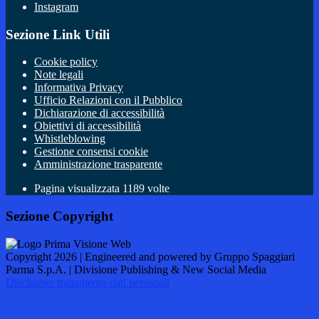
Instagram
Sezione Link Utili
Cookie policy
Note legali
Informativa Privacy
Ufficio Relazioni con il Pubblico
Dichiarazione di accessibilità
Obiettivi di accessibilità
Whistleblowing
Gestione consensi cookie
Amministrazione trasparente
Pagina visualizzata
1189
volte
Sezione Copyright
Copyright 2026 | Engineered and powered by Gruppo Spaggiari
Parma S.p.A. | Divisione Publishing & New Social Media
Disclaimer trattamento dati personali