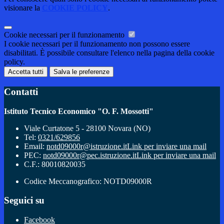
visionare la
COOKIE POLICY
.
Cookie necessari per il funzionamento
I cookie necessari per il funzionamento non possono essere
disabilitati. È possibile consultare l'elenco nella pagina della cookie
policy.
Accetta tutti
Salva le preferenze
Contatti
Istituto Tecnico Economico "O. F. Mossotti"
Viale Curtatone 5 - 28100 Novara (NO)
Tel:
0321/629856
Email:
notd09000r@istruzione.it
Link per inviare una mail
PEC:
notd09000r@pec.istruzione.it
Link per inviare una mail
C.F.: 80010820035
Codice Meccanografico: NOTD09000R
Seguici su
Facebook