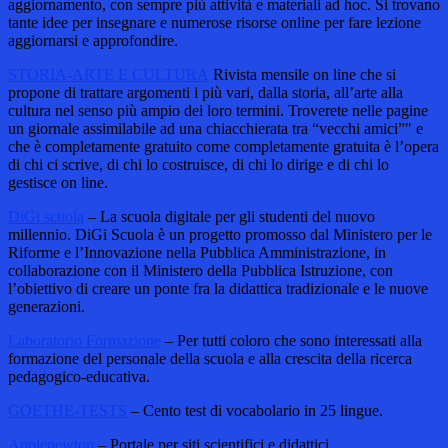
aggiornamento, con sempre più attività e materiali ad hoc. Si trovano
tante idee per insegnare e numerose risorse online per fare lezione
aggiornarsi e approfondire.
STORIA-ARTE E CULTURA
Rivista mensile on line che si
propone di trattare argomenti i più vari, dalla storia, all’arte alla
cultura nel senso più ampio dei loro termini. Troverete nelle pagine
un giornale assimilabile ad una chiacchierata tra “vecchi amici”" e
che è completamente gratuito come completamente gratuita è l’opera
di chi ci scrive, di chi lo costruisce, di chi lo dirige e di chi lo
gestisce on line.
DiGi scuola
– La scuola digitale per gli studenti del nuovo
millennio. DiGi Scuola è un progetto promosso dal Ministero per le
Riforme e l’Innovazione nella Pubblica Amministrazione, in
collaborazione con il Ministero della Pubblica Istruzione, con
l’obiettivo di creare un ponte fra la didattica tradizionale e le nuove
generazioni.
Laboratorio Formazione
– Per tutti coloro che sono interessati alla
formazione del personale della scuola e alla crescita della ricerca
pedagogico-educativa.
GOETHE-TESTS
– Cento test di vocabolario in 25 lingue.
Applenewton
– Portale per siti scientifici e didattici