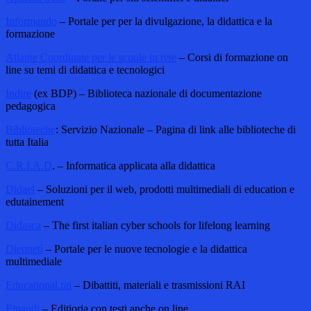
Informando
– Portale per per la divulgazione, la didattica e la
formazione
Atlante Coordinate per le scuole in rete
– Corsi di formazione on
line su temi di didattica e tecnologici
Indire
(ex BDP) – Biblioteca nazionale di documentazione
pedagogica
Biblioteche
: Servizio Nazionale – Pagina di link alle biblioteche di
tutta Italia
C.R.I.A.D
. – Informatica applicata alla didattica
Didael
– Soluzioni per il web, prodotti multimediali di education e
edutainement
Didasca
– The first italian cyber schools for lifelong learning
Diennetì
– Portale per le nuove tecnologie e la didattica
multimediale
Educational.rai
– Dibattiti, materiali e trasmissioni RAI
Einaudi
– Editioria con testi anche on line