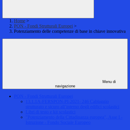
Home
>
PON - Fondi Strutturali Europei
>
Potenziamento delle competenze di base in chiave innovativa
Menu di
navigazione
PON - Fondi Strutturali Europei
13.1.1A-FERSPON-PI-2021- 246 Cablaggio
strutturato e sicuro all’interno degli edifici scolastici
Libri di testo e kit scolastici
"Potenziamento della Cittadinanza europea", Asse I -
Istruzione - Fondo Sociale Europeo