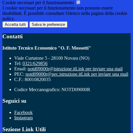
Cookie necessari per il funzionamento
I cookie necessari per il funzionamento non possono essere
disabilitati. È possibile consultare l'elenco nella pagina della cookie
policy.
Accetta tutti
Salva le preferenze
Contatti
Istituto Tecnico Economico "O. F. Mossotti"
Viale Curtatone 5 - 28100 Novara (NO)
Tel:
0321/629856
Email:
notd09000r@istruzione.it
Link per inviare una mail
PEC:
notd09000r@pec.istruzione.it
Link per inviare una mail
C.F.: 80010820035
Codice Meccanografico: NOTD09000R
Seguici su
Facebook
Instagram
Sezione Link Utili