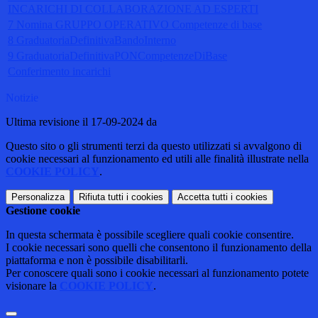
INCARICHI DI COLLABORAZIONE AD ESPERTI
7 Nomina GRUPPO OPERATIVO Competenze di base
8 GraduatoriaDefinitivaBandoInterno
9 GraduatoriaDefinitivaPONCompetenzeDiBase
Conferimento incarichi
Notizie
Ultima revisione il 17-09-2024 da
Questo sito o gli strumenti terzi da questo utilizzati si avvalgono di
cookie necessari al funzionamento ed utili alle finalità illustrate nella
COOKIE POLICY
.
Personalizza
Rifiuta tutti
i cookies
Accetta tutti
i cookies
Gestione cookie
In questa schermata è possibile scegliere quali cookie consentire.
I cookie necessari sono quelli che consentono il funzionamento della
piattaforma e non è possibile disabilitarli.
Per conoscere quali sono i cookie necessari al funzionamento potete
visionare la
COOKIE POLICY
.