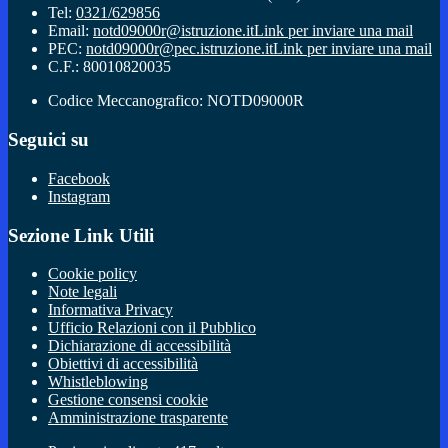
Tel:
0321/629856
Email:
notd09000r@istruzione.it
Link per inviare una mail
PEC:
notd09000r@pec.istruzione.it
Link per inviare una mail
C.F.: 80010820035
Codice Meccanografico: NOTD09000R
Seguici su
Facebook
Instagram
Sezione Link Utili
Cookie policy
Note legali
Informativa Privacy
Ufficio Relazioni con il Pubblico
Dichiarazione di accessibilità
Obiettivi di accessibilità
Whistleblowing
Gestione consensi cookie
Amministrazione trasparente