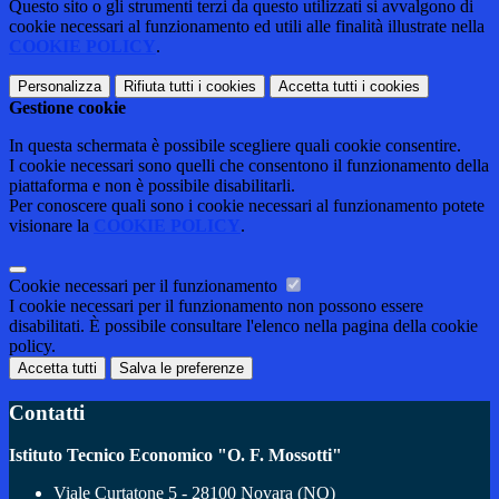
Questo sito o gli strumenti terzi da questo utilizzati si avvalgono di
cookie necessari al funzionamento ed utili alle finalità illustrate nella
COOKIE POLICY
.
Personalizza
Rifiuta tutti
i cookies
Accetta tutti
i cookies
Gestione cookie
In questa schermata è possibile scegliere quali cookie consentire.
I cookie necessari sono quelli che consentono il funzionamento della
piattaforma e non è possibile disabilitarli.
Per conoscere quali sono i cookie necessari al funzionamento potete
visionare la
COOKIE POLICY
.
Cookie necessari per il funzionamento
I cookie necessari per il funzionamento non possono essere
disabilitati. È possibile consultare l'elenco nella pagina della cookie
policy.
Accetta tutti
Salva le preferenze
Contatti
Istituto Tecnico Economico "O. F. Mossotti"
Viale Curtatone 5 - 28100 Novara (NO)