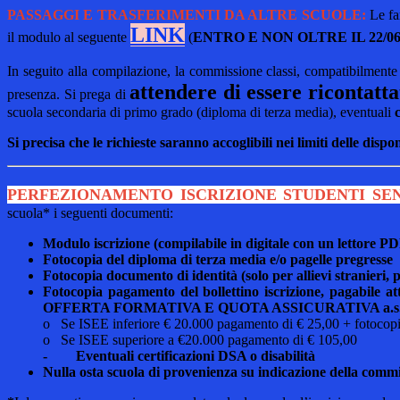
PASSAGGI E TRASFERIMENTI DA ALTRE SCUOLE:
Le fa
LINK
il modulo al seguente
(
ENTRO E NON OLTRE IL 22/06
In seguito alla compilazione, la commissione classi, compatibilment
attendere di essere ricontatta
presenza. Si prega di
scuola secondaria di primo grado (diploma di terza media), eventuali
Si precisa che le richieste saranno accoglibili nei limiti delle disp
PERFEZIONAMENTO ISCRIZIONE STUDENTI SEN
scuola* i seguenti documenti:
Modulo iscrizione (compilabile in digitale con un lettore PDF
Fotocopia del diploma di terza media e/o pagelle pregresse
Fotocopia documento di identità (solo per allievi stranieri, p
Fotocopia pagamento del bollettino iscrizione, pag
OFFERTA FORMATIVA E QUOTA ASSICURATIVA a.s. 
o Se ISEE inferiore € 20.000 pagamento di € 25,00 + fotocop
o Se ISEE superiore a €20.000 pagamento di € 105,00
- Eventuali certificazioni DSA o disabilità
Nulla osta scuola di provenienza su indicazione della comm