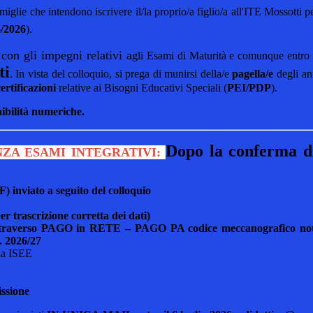
miglie che intendono iscrivere il/la proprio/a figlio/a all'ITE Mossotti
/2026
).
con gli impegni relativi a
e
gli Esami di Maturità e comunque entro l
ti
. In vista del colloquio, si prega di munirsi della/e
pagella/e
degli ann
certificazioni
relative ai Bisogni Educativi Speciali (
PEI/PDP
).
onibilità numeriche.
Dopo la conferma di
ZA ESAMI INTEGRATIVI:
) inviato a seguito del colloquio
er trascrizione corretta dei dati)
abile attraverso PAGO in RETE – PAGO PA codice meccanogra
2026/27
ia ISEE
issione