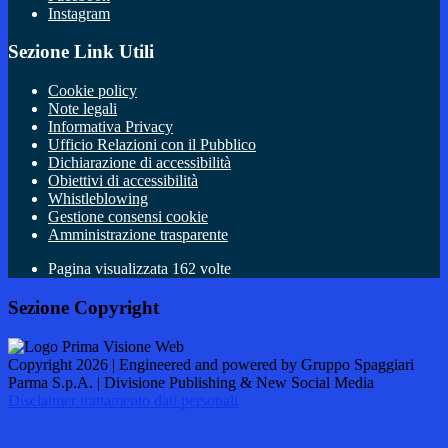
Instagram
Sezione Link Utili
Cookie policy
Note legali
Informativa Privacy
Ufficio Relazioni con il Pubblico
Dichiarazione di accessibilità
Obiettivi di accessibilità
Whistleblowing
Gestione consensi cookie
Amministrazione trasparente
Pagina visualizzata
162
volte
Sezione Copyright
Copyright 2026 | Engineered and powered by Gruppo Spaggiari
Parma S.p.A. | Divisione Publishing & New Social Media
Disclaimer trattamento dati personali