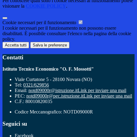
Per conoscere quali sono i cookie necessari al funzionamento potete
visionare la
COOKIE POLICY
.
Cookie necessari per il funzionamento
I cookie necessari per il funzionamento non possono essere
disabilitati. È possibile consultare l'elenco nella pagina della cookie
policy.
Accetta tutti
Salva le preferenze
Contatti
Istituto Tecnico Economico "O. F. Mossotti"
Viale Curtatone 5 - 28100 Novara (NO)
Tel:
0321/629856
Email:
notd09000r@istruzione.it
Link per inviare una mail
PEC:
notd09000r@pec.istruzione.it
Link per inviare una mail
C.F.: 80010820035
Codice Meccanografico: NOTD09000R
Seguici su
Facebook