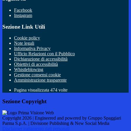
Facebook
Instagram
Sezione Link Utili
Cookie policy
Note legali
Informativa Privacy
Ufficio Relazioni con il Pubblico
Dichiarazione di accessibilità
Obiettivi di accessibilità
Whistleblowing
Gestione consensi cookie
Amministrazione trasparente
Pagina visualizzata
474
volte
Sezione Copyright
Copyright 2026 | Engineered and powered by Gruppo Spaggiari
Parma S.p.A. | Divisione Publishing & New Social Media
Disclaimer trattamento dati personali