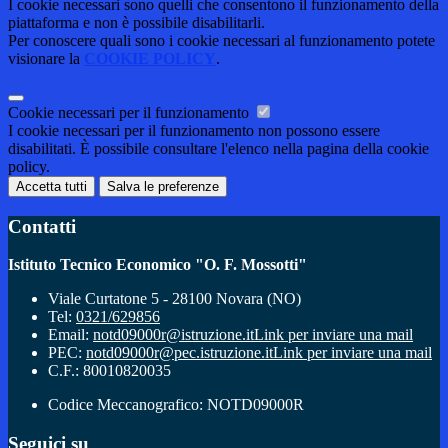
I cookie necessari sono quelli che consentono il funzionamento della
piattaforma e non è possibile disabilitarli.
Per conoscere quali sono i cookie necessari al funzionamento potete
visionare la
COOKIE POLICY
.
Cookie necessari per il funzionamento
I cookie necessari per il funzionamento non possono essere
disabilitati. È possibile consultare l'elenco nella pagina della cookie
policy.
Accetta tutti
Salva le preferenze
Contatti
Istituto Tecnico Economico "O. F. Mossotti"
Viale Curtatone 5 - 28100 Novara (NO)
Tel:
0321/629856
Email:
notd09000r@istruzione.it
Link per inviare una mail
PEC:
notd09000r@pec.istruzione.it
Link per inviare una mail
C.F.: 80010820035
Codice Meccanografico: NOTD09000R
Seguici su