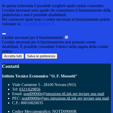
In questa schermata è possibile scegliere quali cookie consentire.
I cookie necessari sono quelli che consentono il funzionamento della
piattaforma e non è possibile disabilitarli.
Per conoscere quali sono i cookie necessari al funzionamento potete
visionare la
COOKIE POLICY
.
Cookie necessari per il funzionamento
I cookie necessari per il funzionamento non possono essere
disabilitati. È possibile consultare l'elenco nella pagina della cookie
policy.
Accetta tutti
Salva le preferenze
Contatti
Istituto Tecnico Economico "O. F. Mossotti"
Viale Curtatone 5 - 28100 Novara (NO)
Tel:
0321/629856
Email:
notd09000r@istruzione.it
Link per inviare una mail
PEC:
notd09000r@pec.istruzione.it
Link per inviare una mail
C.F.: 80010820035
Codice Meccanografico: NOTD09000R